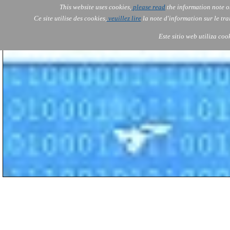
This website uses cookies,
please read
the information note o
AOLONE
Services
Ce site utilise des cookies,
veuillez lire
la note d'information sur le tr
AOLONE ® PACK EXPORT 
USA
Este sitio web utiliza coo