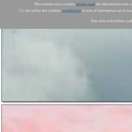
This website uses cookies,
please read
the information note o
AOLONE
Services
Ce site utilise des cookies,
veuillez lire
la note d'information sur le tr
AOLONE ® PACK EXPORT 
USA
Este sitio web utiliza coo